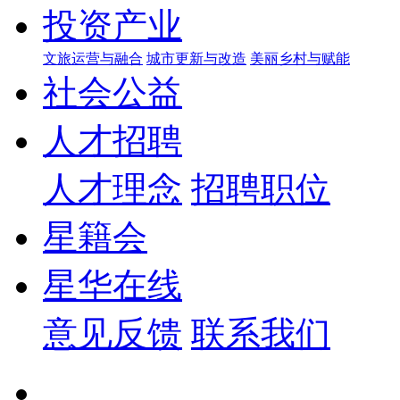
投资产业
文旅运营与融合
城市更新与改造
美丽乡村与赋能
社会公益
人才招聘
人才理念
招聘职位
星籍会
星华在线
意见反馈
联系我们